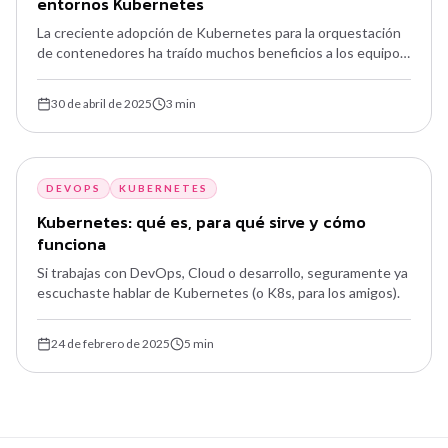
entornos Kubernetes
La creciente adopción de Kubernetes para la orquestación
de contenedores ha traído muchos beneficios a los equipos
de desarrollo y operaciones: escalabilidad, flexibilidad y
automatización. Sin embargo, la complejidad de los entornos
30 de abril de 2025
3
min
distribuidos introduce nuevos desafíos, especialmente en
disaster recovery.
DEVOPS
KUBERNETES
Kubernetes: qué es, para qué sirve y cómo
funciona
Si trabajas con DevOps, Cloud o desarrollo, seguramente ya
escuchaste hablar de Kubernetes (o K8s, para los amigos).
24 de febrero de 2025
5
min