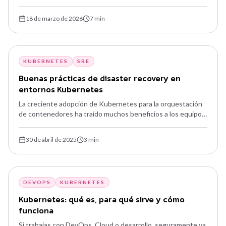
despliegan y operan aplicaciones a escala. Conoce los
principios, herramientas y prácticas que moldean el futuro
18 de marzo de 2026
7
min
de la ingeniería de plataforma.
KUBERNETES
SRE
Buenas prácticas de disaster recovery en
entornos Kubernetes
La creciente adopción de Kubernetes para la orquestación
de contenedores ha traído muchos beneficios a los equipos
de desarrollo y operaciones: escalabilidad, flexibilidad y
automatización. Sin embargo, la complejidad de los entornos
30 de abril de 2025
3
min
distribuidos introduce nuevos desafíos, especialmente en
disaster recovery.
DEVOPS
KUBERNETES
Kubernetes: qué es, para qué sirve y cómo
funciona
Si trabajas con DevOps, Cloud o desarrollo, seguramente ya