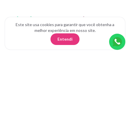
Plataforma Segura, Dados Seguros
Este site usa cookies para garantir que você obtenha a
melhor experiência em nosso site.
Nossa abordagem visa desbloquear valor a longo prazo e
impulsionar o crescimento econômico, concentrando-se em
Entendi
tecnologia, inovação e capital.
Gerenciamento de Projetos
Gráfico de Contribuição Unificada
Gráfico de Atividades da Organização
Percepções de Dependência da Organização