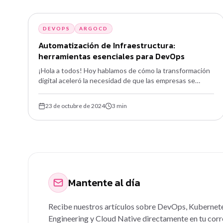
DEVOPS
ARGOCD
Automatización de Infraestructura:
herramientas esenciales para DevOps
¡Hola a todos! Hoy hablamos de cómo la transformación
digital aceleró la necesidad de que las empresas se
adapten rápidamente a los cambios del mercado — y qué
herramientas hacen eso posible.
23 de octubre de 2024
3
min
Mantente al día
Recibe nuestros artículos sobre DevOps, Kubernet
Engineering y Cloud Native directamente en tu corr