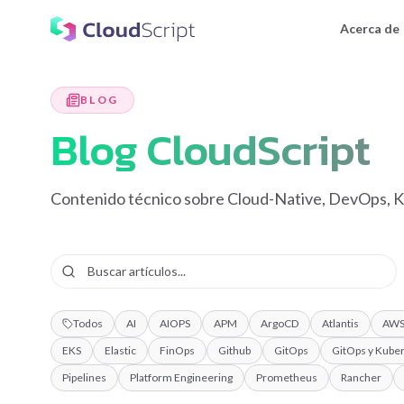
Acerca de
BLOG
Blog CloudScript
Contenido técnico sobre Cloud-Native, DevOps, K
Todos
AI
AIOPS
APM
ArgoCD
Atlantis
AW
EKS
Elastic
FinOps
Github
GitOps
GitOps y Kube
Pipelines
Platform Engineering
Prometheus
Rancher