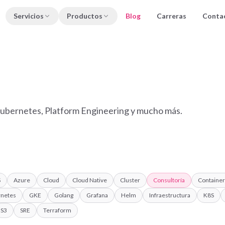
Servicios
Productos
Blog
Carreras
Conta
ubernetes, Platform Engineering y mucho más.
S
Azure
Cloud
Cloud Native
Cluster
Consultoría
Container
rnetes
GKE
Golang
Grafana
Helm
Infraestructura
K8S
S3
SRE
Terraform