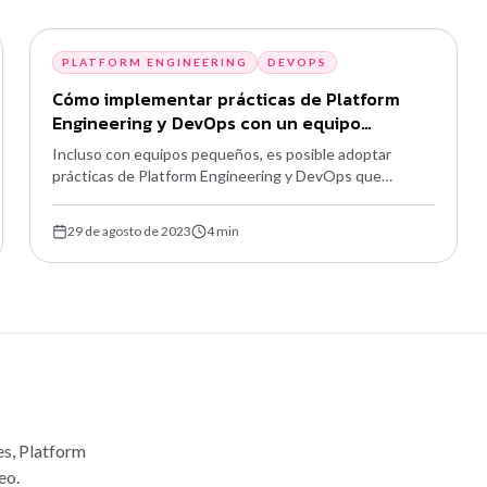
PLATFORM ENGINEERING
DEVOPS
Cómo implementar prácticas de Platform
Engineering y DevOps con un equipo
pequeño
Incluso con equipos pequeños, es posible adoptar
prácticas de Platform Engineering y DevOps que
potencien el desarrollo ágil y las operaciones estables.
Se trata de elegir bien las batallas y aprovechar la
29 de agosto de 2023
4
min
automatización.
es, Platform
eo.