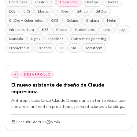
Containers
Contribuir
Desarrollo
DevOps
Docker
EC2
EKS
Elastic
FinOps
Github
GitOps
GitOps y Kubernetes
GKE
Golang
Grafana
Helm
Infraestructura
K8S
Kibana
Kubernetes
Lens
Logs
Mandala
Nginx
Pipelines
Platform Engineering
Prometheus
Rancher
S3
SRE
Terraform
AI
DESARROLLO
El nuevo asistente de diseño de Claude
impresiona
Anthropic Labs lanzó Claude Design, un asistente visual que
convierte un brief en prototipos, presentaciones y landing
pages en minutos. Lee tu codebase, arma un design system
con tu marca y exporta a Canva, PDF o HTML — todo sobre
17 de abril de 2026
5
min
Claude Opus 4.7.