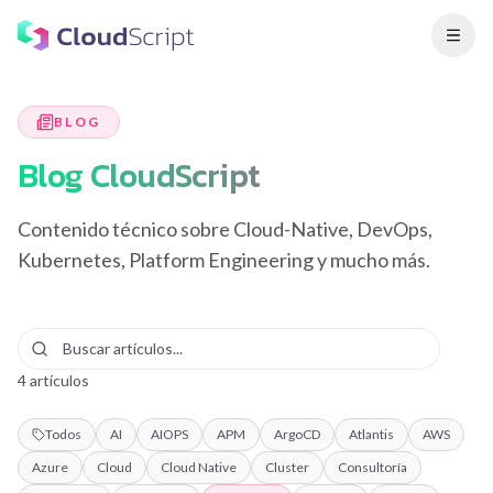
BLOG
Blog CloudScript
Contenido técnico sobre Cloud-Native, DevOps,
Kubernetes, Platform Engineering y mucho más.
4
artículos
Todos
AI
AIOPS
APM
ArgoCD
Atlantis
AWS
Azure
Cloud
Cloud Native
Cluster
Consultoría