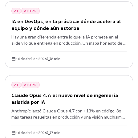
AI
AIOPS
IA en DevOps, en la práctica: dónde acelera al
equipo y dónde aún estorba
Hay una gran diferencia entre lo que la IA promete en el
slide y lo que entrega en producción. Un mapa honesto de lo
que ya vale la pena usar, lo que sigue siendo hype y cómo
empezar sin volverse rehén del buzzword.
16 de abril de 2026
8
min
AI
AIOPS
Claude Opus 4.7: el nuevo nivel de ingeniería
asistida por IA
Anthropic lanzó Claude Opus 4.7 con +13% en código, 3x
más tareas resueltas en producción y una visión muchísimo
mejor. Qué cambia para DevOps, SRE y Platform
Engineering — y cómo adoptarlo sin reventar el
16 de abril de 2026
7
min
presupuesto.