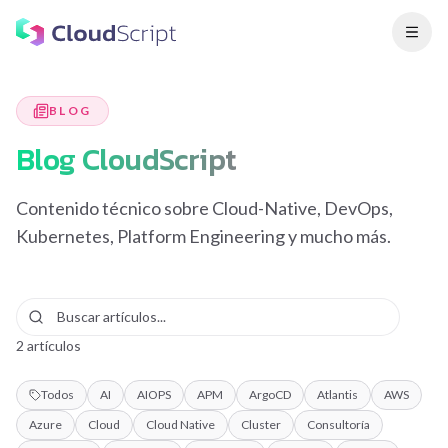
BLOG
Blog CloudScript
Contenido técnico sobre Cloud-Native, DevOps,
Kubernetes, Platform Engineering y mucho más.
2
artículos
Todos
AI
AIOPS
APM
ArgoCD
Atlantis
AWS
Azure
Cloud
Cloud Native
Cluster
Consultoría