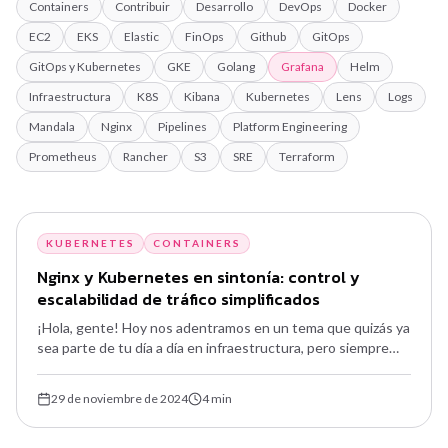
Containers
Contribuir
Desarrollo
DevOps
Docker
EC2
EKS
Elastic
FinOps
Github
GitOps
GitOps y Kubernetes
GKE
Golang
Grafana
Helm
Infraestructura
K8S
Kibana
Kubernetes
Lens
Logs
Mandala
Nginx
Pipelines
Platform Engineering
Prometheus
Rancher
S3
SRE
Terraform
KUBERNETES
CONTAINERS
Nginx y Kubernetes en sintonía: control y
escalabilidad de tráfico simplificados
¡Hola, gente! Hoy nos adentramos en un tema que quizás ya
sea parte de tu día a día en infraestructura, pero siempre
hay algo más para explorar: Nginx con Kubernetes. Este dúo
es más que una combinación clásica.
29 de noviembre de 2024
4
min